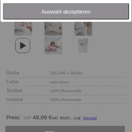
Auswahl akzeptieren
Größe
135x200 + 80x80
Farbe
natur/grau
Textilart
100% Baumwolle
material
100% Baumwolle
Preis:
49,99 €
inkl. MwSt., zzgl.
Versand