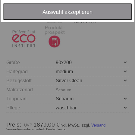
Auswahl akzeptieren
Größe
Härtegrad
Bezugsstoff
Matratzenart
Schaum
Topperart
Pflege
Preis:
1879,00 €
inkl. MwSt., zzgl.
Versand
Versandkostenfrei innerhalb Deutschlands.