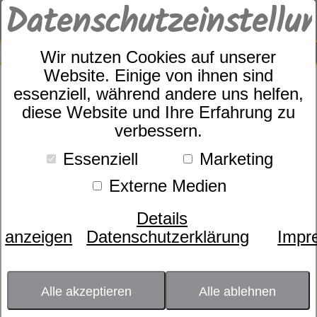
Datenschutzeinstellu
0
SUCHE
Wir nutzen Cookies auf unserer
Website. Einige von ihnen sind
essenziell, während andere uns helfen,
Schaummatratze
diese Website und Ihre Erfahrung zu
dormabell Innova Air S 20
verbessern.
Plus
Essenziell
Marketing
Externe Medien
Details
anzeigen
Datenschutzerklärung
Impr
Alle akzeptieren
Alle ablehnen