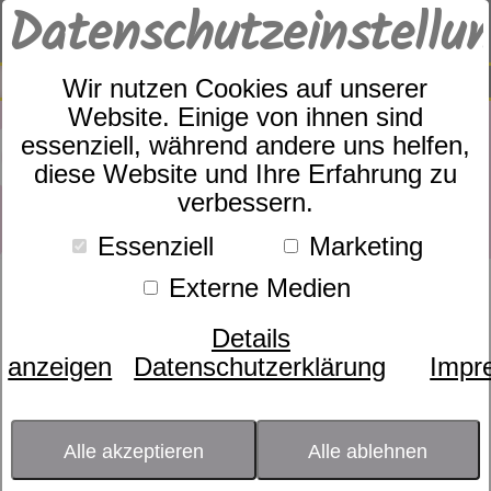
Datenschutzeinstellu
0
SUCHE
Wir nutzen Cookies auf unserer
Website. Einige von ihnen sind
essenziell, während andere uns helfen,
diese Website und Ihre Erfahrung zu
verbessern.
Essenziell
Marketing
Externe Medien
Produkte
Rahmen
Sympathica Rahmen
4
Produkte
Details
Sympathica Rahmen
anzeigen
Datenschutzerklärung
Impr
Größe
Alle akzeptieren
Alle ablehnen
- bitte wählen -