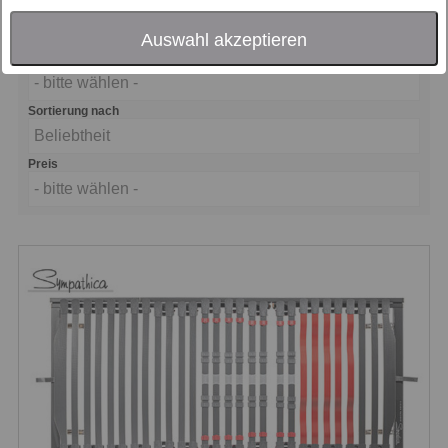
Motorbedienung
- bitte wählen -
Auswahl akzeptieren
Verstellmöglichkeit
- bitte wählen -
Sortierung nach
Beliebtheit
Preis
- bitte wählen -