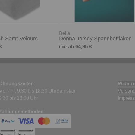
Bella
ch Samt-Velours
Donna Jersey Spannbettlaken
€
ab 64,95 €
UVP
Öffnungszeiten:
Widerru
Mo. - Fr. 9:30 bis 18:30 UhrSamstag
Versand
9:30 bis 16:00 Uhr
Impres
Zahlungsmethoden: