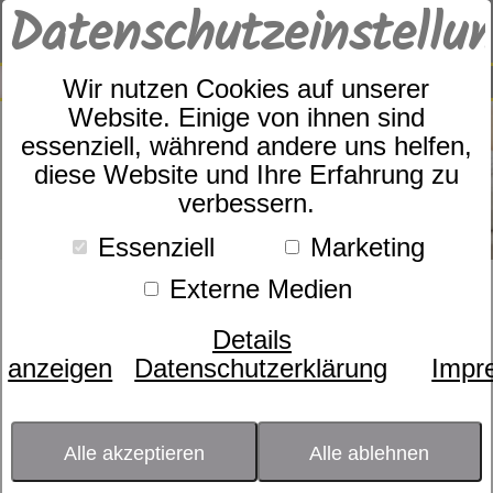
Datenschutzeinstellu
0
SUCHE
Wir nutzen Cookies auf unserer
Website. Einige von ihnen sind
essenziell, während andere uns helfen,
diese Website und Ihre Erfahrung zu
verbessern.
Essenziell
Marketing
Zudecken für Ihren
Externe Medien
individuellen
Details
anzeigen
Datenschutzerklärung
Impr
Wärmebedarf
Alle akzeptieren
Alle ablehnen
Wichtig
Schauen Sie sich
hier
unseren aktuellen Prospekt in Form
für
eines PDF an. Sie können sich das