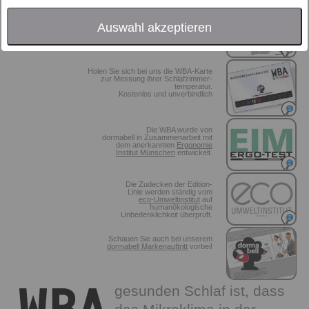
Prospekt hier auch ausdrucken.
einen
Auswahl akzeptieren
Holen Sie sich bei uns die WBA-Karte
zur Messung ihrer Schlafzimmer-
temperatur.
Kostenlos und unverbindlich
Die WBA wurde von
dormabell in Zusammenarbeit mit
dem anerkannten
Ergonomie
Institut Münschen
entwickelt.
Die Zudecken der Edition-
Linie werden ständig vom
eco-Umweltinstitut
auf
humanökologische
Unbedenklichkeit überprüft.
Schauen Sie auch bei unserem
dormabell Markenauftritt
vorbei!
gesunden Schlaf ist, dass