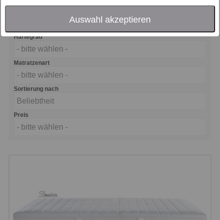
Größe
Auswahl akzeptieren
- bitte wählen -
Härtegrad
- bitte wählen -
Matratzenart
- bitte wählen -
Sortierung nach
Beliebtheit
Preis
- bitte wählen -