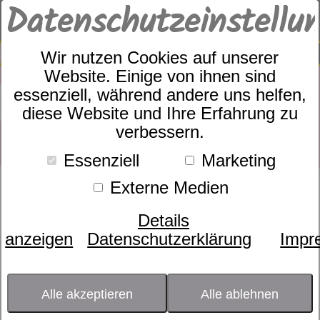
Datenschutzeinstellu
0
SUCHE
Wir nutzen Cookies auf unserer
Website. Einige von ihnen sind
essenziell, während andere uns helfen,
diese Website und Ihre Erfahrung zu
verbessern.
Essenziell
Marketing
Externe Medien
Produkte
Matratzen
Sympathica
Matratzen
Impression S
1
Produkte
Details
Impression S
anzeigen
Datenschutzerklärung
Impr
Alle akzeptieren
Alle ablehnen
Bezugsstoff
- bitte wählen -