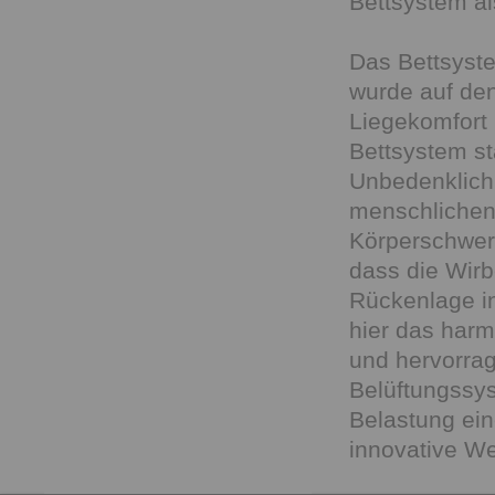
Bettsystem al
Das Bettsyst
wurde auf de
Liegekomfort 
Bettsystem st
Unbedenklichk
menschlichen
Körperschwer
dass die Wirb
Rückenlage in
hier das harm
und hervorrag
Belüftungssys
Belastung ein
innovative We