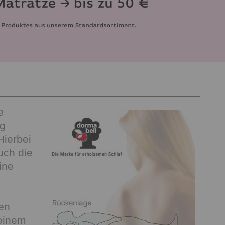
e
ng
Hierbei
uch die
ine
ten
 einem