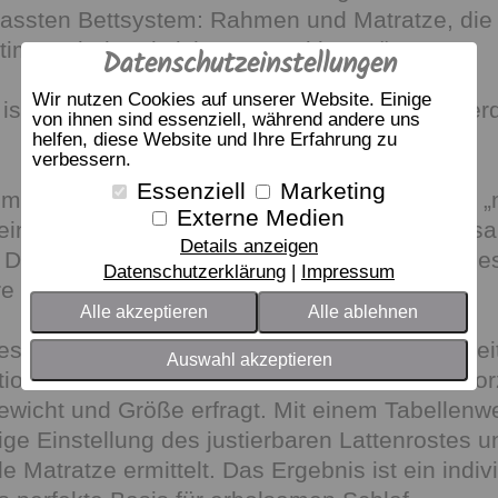
passten Bettsystem: Rahmen und Matratze, die
timmt sind und sich gegenseitig ergänzen.
Datenschutzeinstellungen
Wir nutzen Cookies auf unserer Website. Einige
ist ein perfektes Bett, in dem Sie schlafen wer
von ihnen sind essenziell, während andere uns
helfen, diese Website und Ihre Erfahrung zu
verbessern.
Essenziell
Marketing
em dormabell Innova wird von uns sozusagen „
Externe Medien
eingestellt. Mit einem ausgeklügelten und zu
Details anzeigen
, Dr. Jaspert, Dr. Hocke GmbH entwickelten M
Datenschutzerklärung
Impressum
re Körperkontur.
Alle akzeptieren
Alle ablehnen
ssbaren Daten wie Schulterbreite, Beckenbrei
Auswahl akzeptieren
ion und –tiefe werden weitere Daten wie bevo
ewicht und Größe erfragt. Mit einem Tabellenw
tige Einstellung des justierbaren Lattenrostes u
 Matratze ermittelt. Das Ergebnis ist ein indiv