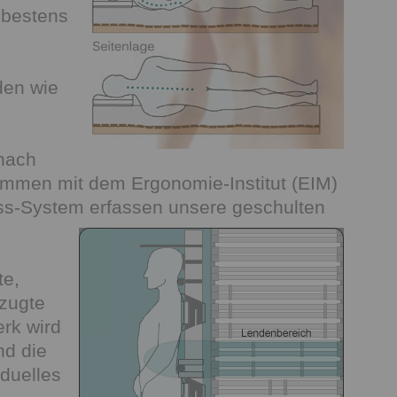
 bestens
den wie
nach
sammen mit dem Ergonomie-Institut (EIM)
ess-System erfassen unsere geschulten
te,
rzugte
erk wird
nd die
iduelles