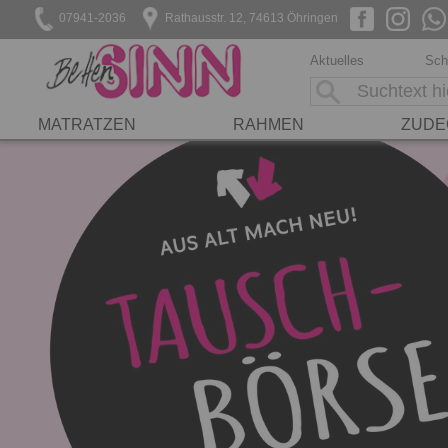
07941-2036
Rathausstr. 12, 74613 Öhringen
Aktuelles
Sch
MATRATZEN
RAHMEN
ZUDE