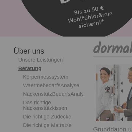
dorma
Über uns
Unsere Leistungen
Beratung
Körpermesssystem
WaermebedarfsAnalyse
NackenstützBedarfsAnalyse
Das richtige
Nackenstützkissen
Die richtige Zudecke
Die richtige Matratze
Grunddaten u