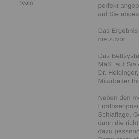
Team
perfekt ange
auf Sie abges
Das Ergebnis 
nie zuvor.
Das Bettsyst
Maß“ auf Sie 
Dr. Heidinger
Mitarbeiter Ih
Neben den me
Lordosenposit
Schlaflage, G
dann die rich
dazu passende