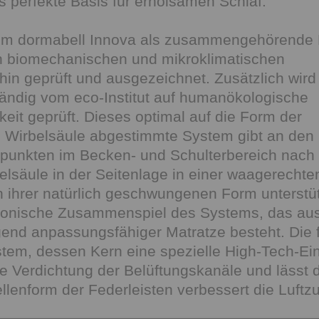
s perfekte Basis für erholsamen Schlaf.
em dormabell Innova als zusammengehörende 
n biomechanischen und mikroklimatischen
hin geprüft und ausgezeichnet. Zusätzlich wird
ändig vom eco-Institut auf humanökologische
eit geprüft. Dieses optimal auf die Form der
 Wirbelsäule abgestimmte System gibt an den
punkten im Becken- und Schulterbereich nach 
elsäule in der Seitenlage in einer waagerechten
 ihrer natürlich geschwungenen Form unterstüt
onische Zusammenspiel des Systems, das aus i
end anpassungsfähiger Matratze besteht. Die f
tem, dessen Kern eine spezielle High-Tech-Einl
e Verdichtung der Belüftungskanäle und lässt di
llenform der Federleisten verbessert die Luftzu