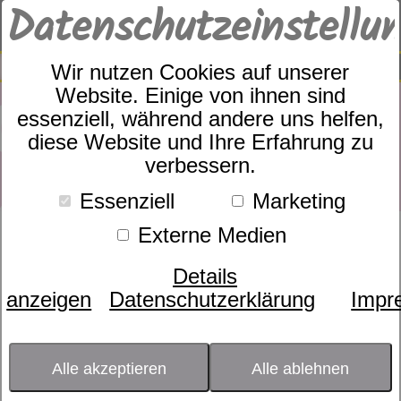
Datenschutzeinstellu
0
SUCHE
Wir nutzen Cookies auf unserer
Website. Einige von ihnen sind
essenziell, während andere uns helfen,
diese Website und Ihre Erfahrung zu
verbessern.
Essenziell
Marketing
Externe Medien
Produkte
Matratzen
Topper
1
Produkte
Topper
Details
anzeigen
Datenschutzerklärung
Impr
Größe
- bitte wählen -
Alle akzeptieren
Alle ablehnen
Topperart