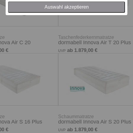
Auswahl akzeptieren
ze
Taschenfederkernmatratze
nova Air C 20
dormabell Innova Air T 20 Plus
00 €
ab 1.879,00 €
UVP
ze
Schaummatratze
nova Air S 16 Plus
dormabell Innova Air S 20 Plus
00 €
ab 1.879,00 €
UVP