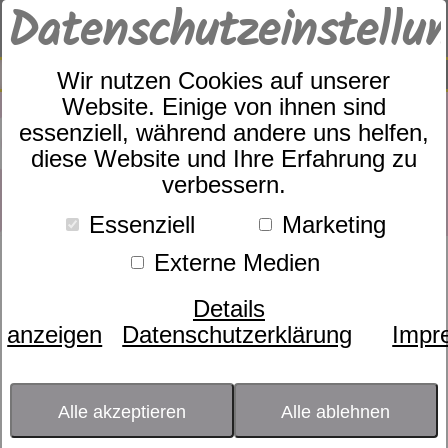
Datenschutzeinstellu
0
SUCHE
Wir nutzen Cookies auf unserer
Website. Einige von ihnen sind
essenziell, während andere uns helfen,
diese Website und Ihre Erfahrung zu
verbessern.
Essenziell
Marketing
Externe Medien
Produkte
Zudecken
dormabell WBA
13
Produkte
dormabell WBA
Details
anzeigen
Datenschutzerklärung
Impr
Nächtliches Schwitzen und Frieren
verhindert die optimale Regeneration
unseres Körpers. Ursache ist häufig eine
Alle akzeptieren
Alle ablehnen
falsche Zudecke, die nicht den