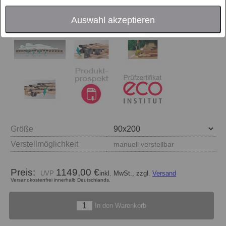
Auswahl akzeptieren
Größe
Verstellmöglichkeit
manuell verstellbar
Preis:
1149,00 €
inkl. MwSt., zzgl.
Versand
Versandkostenfrei innerhalb Deutschlands.
In den Warenkorb