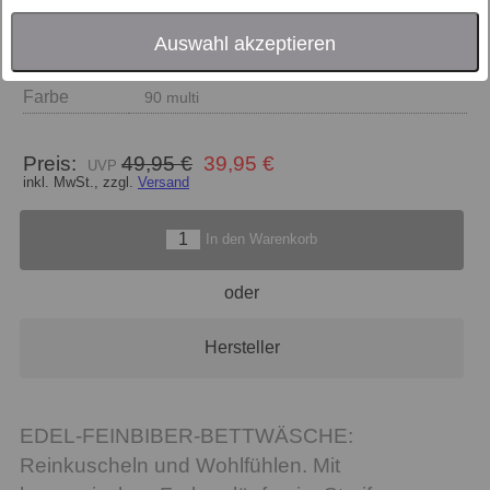
Auswahl akzeptieren
Größe
Farbe
90 multi
Preis:
49,95 €
39,95 €
inkl. MwSt., zzgl.
Versand
In den Warenkorb
oder
Hersteller
EDEL-FEINBIBER-BETTWÄSCHE:
Reinkuscheln und Wohlfühlen. Mit