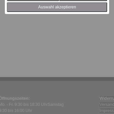
Auswahl akzeptieren
Öffnungszeiten:
Widerru
Mo. - Fr. 9:30 bis 18:30 UhrSamstag
Versand
9:30 bis 16:00 Uhr
Impres