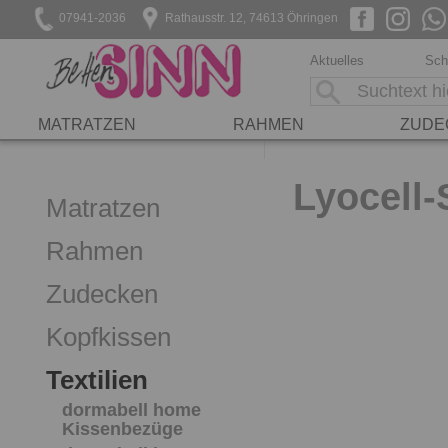
07941-2036
Rathausstr. 12, 74613 Öhringen
Aktuelles
Sch
MATRATZEN
RAHMEN
ZUDE
Lyocell-
Matratzen
Rahmen
Zudecken
Kopfkissen
Textilien
dormabell home
Kissenbezüge