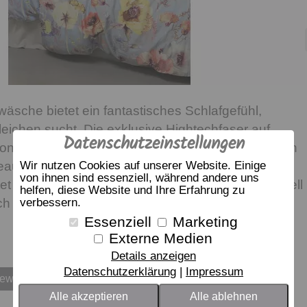
wäsche bietet ein fantastisches Schlafgefühl,
eichen sucht. Die exklusive Hightechfaser auf
Datenschutzeinstellungen
sonders hautfreundlich und super soft. Für Schlafen
au. Darüber hinaus ist sie auch noch extrem
Wir nutzen Cookies auf unserer Website. Einige
von ihnen sind essenziell, während andere uns
tet eine hohe Feuchtigkeitsaufnahme und ist schnell
helfen, diese Website und Ihre Erfahrung zu
 ist sie besonders gut für Allergiker geeignet.
verbessern.
Essenziell
Marketing
Externe Medien
Details anzeigen
Datenschutzerklärung
Impressum
bewerten
Alle akzeptieren
Alle ablehnen