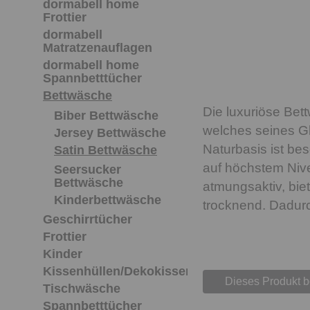
dormabell home
Frottier
dormabell
Matratzenauflagen
dormabell home
Spannbetttücher
Bettwäsche
Die luxuriöse Bett
Biber Bettwäsche
welches seines Gl
Jersey Bettwäsche
Naturbasis ist be
Satin Bettwäsche
auf höchstem Nive
Seersucker
Bettwäsche
atmungsaktiv, bie
Kinderbettwäsche
trocknend. Dadurch
Geschirrtücher
Frottier
Kinder
Kissenhüllen/Dekokissen
Dieses Produkt 
Tischwäsche
Spannbetttücher