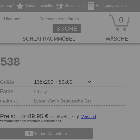
eferung*
Markenhersteller
Stickservice
Reinigungsservice
0
Über uns
Datenschutzerklärung
SUCHE
SCHLAFRAUMMÖBEL
WÄSCHE
8538
Größe
Farbe
20 sky
material
Lyocell-Satin Bettwäsche Set
Preis:
89,95 €
inkl. MwSt., zzgl.
Versand
Versandkostenfrei innerhalb Deutschlands.
In den Warenkorb