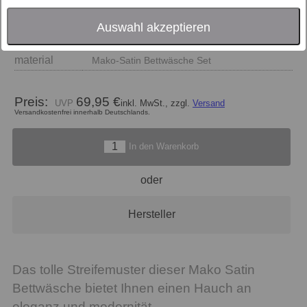
Größe
Auswahl akzeptieren
Farbe
80 natur
material
Mako-Satin Bettwäsche Set
Preis:
69,95 €
inkl. MwSt., zzgl.
Versand
Versandkostenfrei innerhalb Deutschlands.
In den Warenkorb
oder
Hersteller
Das tolle Streifemuster dieser Mako Satin
Bettwäsche bietet Ihnen einen Hauch an
eleganz und modernität.