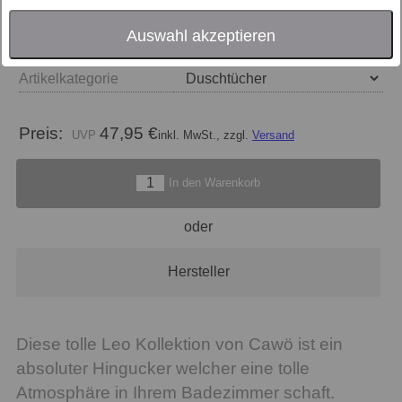
Größe
Auswahl akzeptieren
Farbe
Artikelkategorie
Preis:
47,95 €
inkl. MwSt., zzgl.
Versand
In den Warenkorb
oder
Hersteller
Diese tolle Leo Kollektion von Cawö ist ein
absoluter Hingucker welcher eine tolle
Atmosphäre in Ihrem Badezimmer schaft.