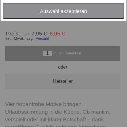
Größe
50x70
Auswahl akzeptieren
Farbe
multi
Preis:
7,95 €
6,95 €
inkl. MwSt., zzgl.
Versand
In den Warenkorb
oder
Hersteller
Vier farbenfrohe Motive bringen
Urlaubsstimmung in die Küche. Ob maritim,
verspielt oder mit klarer Botschaft – dank