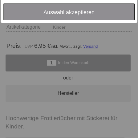
Größe
Auswahl akzeptieren
Farbe
blau
Artikelkategorie
Kinder
Preis:
6,95 €
inkl. MwSt., zzgl.
Versand
In den Warenkorb
oder
Hersteller
Hochwertige Frottiertücher mit Stickerei für
Kinder.