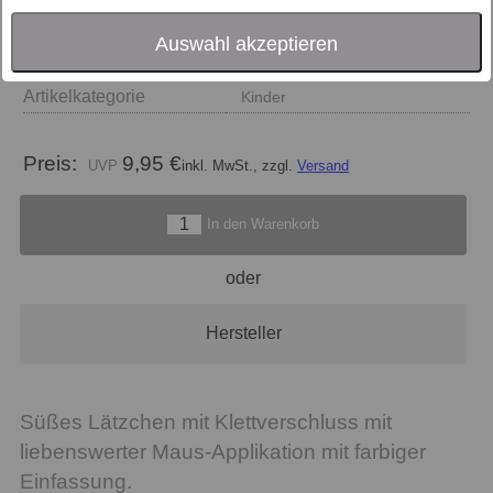
Größe
Lätzchen 28x46 cm
Auswahl akzeptieren
Farbe
blau
Artikelkategorie
Kinder
Preis:
9,95 €
inkl. MwSt., zzgl.
Versand
In den Warenkorb
oder
Hersteller
Süßes Lätzchen mit Klettverschluss mit
liebenswerter Maus-Applikation mit farbiger
Einfassung.