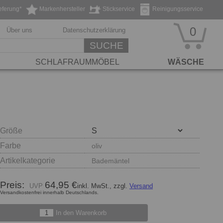
eferung*
Markenhersteller
Stickservice
Reinigungsservice
0
Über uns
Datenschutzerklärung
SUCHE
SCHLAFRAUMMÖBEL
WÄSCHE
Größe
Farbe
oliv
Artikelkategorie
Bademäntel
Preis:
64,95 €
inkl. MwSt., zzgl.
Versand
Versandkostenfrei innerhalb Deutschlands.
In den Warenkorb