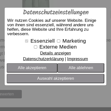
Datenschutzeinstellungen
Wir nutzen Cookies auf unserer Website. Einige
von ihnen sind essenziell, während andere uns
helfen, diese Website und Ihre Erfahrung zu
verbessern.
Kimonobademantel aus feinem Baumwoll-Waffelpikee
Essenziell
Marketing
Externe Medien
ren. Der weiche Pikeestoff mit dem typischen
Details anzeigen
t luftig leicht auf der Haut. Der Mantel hat einen
Datenschutzerklärung
Impressum
wei aufgesetzte Taschen. Eine Tasche davon mit
luss Innentasche.
Alle akzeptieren
Alle ablehnen
Auswahl akzeptieren
bewerten