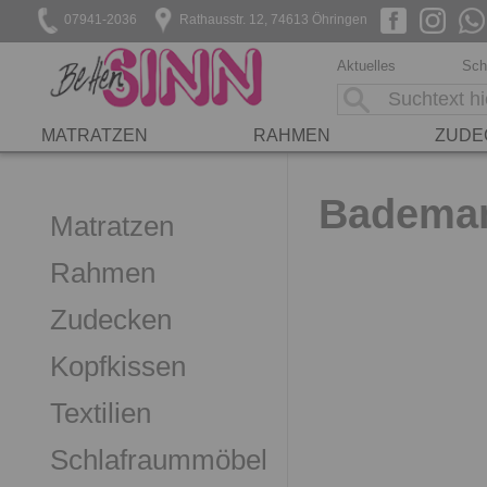
07941-2036
Rathausstr. 12, 74613 Öhringen
Aktuelles
Sch
MATRATZEN
RAHMEN
ZUDE
Bademan
Matratzen
Rahmen
Zudecken
Kopfkissen
Textilien
Schlafraummöbel