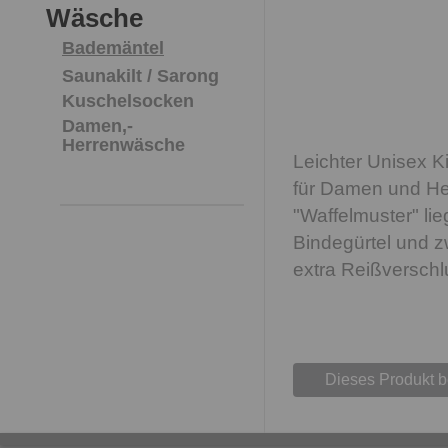
Wäsche
Bademäntel
Saunakilt / Sarong
Kuschelsocken
Damen,-
Herrenwäsche
Leichter Unisex 
für Damen und Her
"Waffelmuster" lieg
Bindegürtel und z
extra Reißversch
Dieses Produkt 