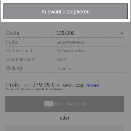
Auswahl akzeptieren
Größe
Farbe
Seta/Wollweiss
Zudeckenart
Sommerdecken
Wärmebedarf
WB 2
Füllung
Daunen
Preis:
379,95 €
inkl. MwSt., zzgl.
Versand
Versandkostenfrei innerhalb Deutschlands.
In den Warenkorb
oder