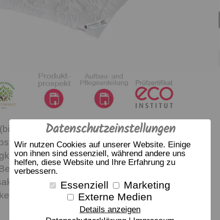
Datenschutzeinstellungen
(biologisch abbaubar) sind extrem leicht und
bst bei geringstem Füllgewicht wärmen sie optimal
Wir nutzen Cookies auf unserer Website. Einige
von ihnen sind essenziell, während andere uns
igkeit perfekt nach außen. Der weiße, superleichte
helfen, diese Website und Ihre Erfahrung zu
Bezug aus Micro-Modal und Funktionsfaser ist
verbessern.
aktiv. So eignet sich diese pflegeleichte Decke
Essenziell
Marketing
ker.
Externe Medien
Details anzeigen