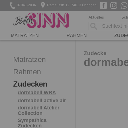
07941-2036
Rathausstr. 12, 74613 Öhringen
Aktuelles
Sch
MATRATZEN
RAHMEN
ZUDE
Zudecke
Matratzen
dormabel
Rahmen
Zudecken
dormabell WBA
dormabell active air
dormabell Atelier
Collection
Sympathica
Zudecken