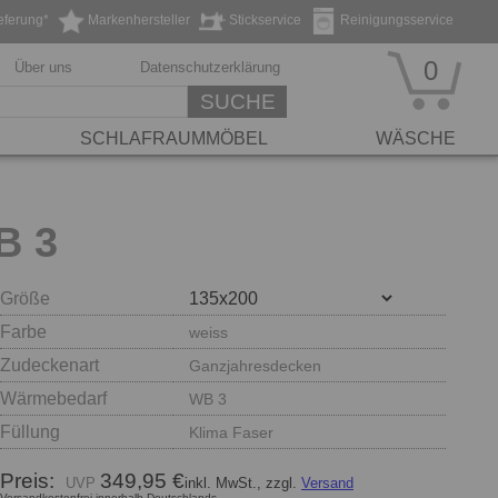
eferung*
Markenhersteller
Stickservice
Reinigungsservice
0
Über uns
Datenschutzerklärung
SUCHE
SCHLAFRAUMMÖBEL
WÄSCHE
B 3
Größe
Farbe
weiss
Zudeckenart
Ganzjahresdecken
Wärmebedarf
WB 3
Füllung
Klima Faser
Preis:
349,95 €
inkl. MwSt., zzgl.
Versand
Versandkostenfrei innerhalb Deutschlands.