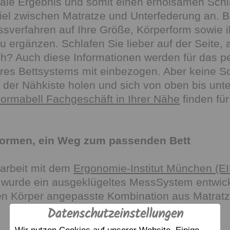
male Ergebnis und somit einen erholsamen Schl
 zwischen Matratze und Unterfederung an. Bei
ssverfahren auf Ihre Größe, Körperform sowie 
zu ergänzen. Schlafen Sie lieber auf der Seite
? Auch diese Informationen werden für das per
res Bettsystems mit einbezogen. Aber keine S
der Nähkiste holen und sich von oben bis unt
ormabell Fachgeschäft in Ihrer Nähe
finden fü
formen, ein Weg zum passenden Bett
rbeit mit dem
Ergonomie-Institut München (EIM
wurde ein ausgeklügeltes MessSystem entwicke
nen Körper angepasste Kombination aus Matrat
Datenschutzeinstellungen