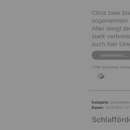
Circa zwei bi
sogenannten 
Alter steigt 
stark verbrei
auch hier Un
weiterlesen...
CPAP
,
dormabell
,
dorma
Kategorie:
Gesundheit 
Datum:
18.05.2017 11:
Schlafför