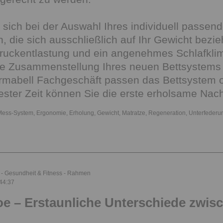
 sich bei der Auswahl Ihres individuell passend
 die sich ausschließlich auf Ihr Gewicht bezieh
uckentlastung und ein angenehmes Schlafklima
die Zusammenstellung Ihres neuen Bettsystems
rmabell Fachgeschäft passen das Bettsystem o
ester Zeit können Sie die erste erholsame Nach
Mess-System
,
Ergonomie
,
Erholung
,
Gewicht
,
Matratze
,
Regeneration
,
Unterfederu
Gesundheit & Fitness
Rahmen
44:37
e – Erstaunliche Unterschiede zwis