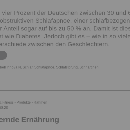
s vier Prozent der Deutschen zwischen 30 und 6
obstruktiven Schlafapnoe, einer schlafbezoge
der Anteil sogar auf bis zu 50 % an. Damit ist 
tet wie Diabetes. Jedoch gibt es – wie in so vi
terschiede zwischen den Geschlechtern.
bell Innova N
,
Schlaf
,
Schlafapnoe
,
Schlafstörung
,
Schnarchen
& Fitness
Produkte
Rahmen
58:20
dernde Ernährung