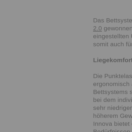
Das Bettsyste
2.0
gewonnen w
eingestellten
somit auch fü
Liegekomfort 
Die Punktelas
ergonomisch a
Bettsystems s
bei dem indi
sehr niedrige
höherem Gewi
Innova bietet
Bedürfnissen