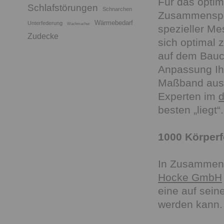
Für das opti
Schlafstörungen
Schnarchen
Zusammenspiel
Wärmebedarf
Unterfederung
Wachmacher
spezieller Me
Zudecke
sich optimal 
auf dem Bauch
Anpassung Ih
Maßband aus 
Experten im
d
besten „liegt“.
1000 Körper
In Zusammena
Hocke GmbH
eine auf sei
werden kann.