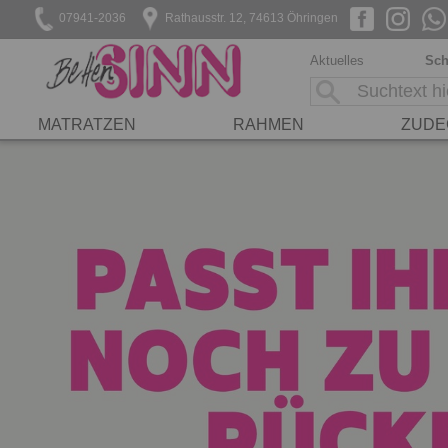
07941-2036
Rathausstr. 12, 74613 Öhringen
Aktuelles
Sch
MATRATZEN
RAHMEN
ZUDE