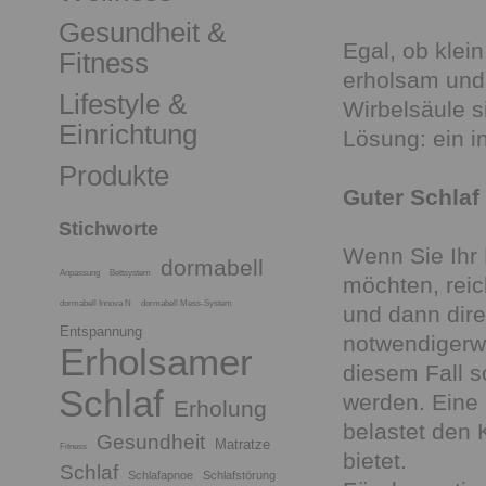
Gesundheit &
Egal, ob klei
Fitness
erholsam und 
Lifestyle &
Wirbelsäule s
Einrichtung
Lösung: ein i
Produkte
Guter Schlaf
Stichworte
Wenn Sie Ihr 
dormabell
Anpassung
Bettsystem
möchten, reic
dormabell Innova N
dormabell Mess-System
und dann dire
Entspannung
notwendigerwe
Erholsamer
diesem Fall s
Schlaf
werden. Eine 
Erholung
belastet den 
Gesundheit
Matratze
Fitness
bietet.
Schlaf
Schlafapnoe
Schlafstörung