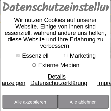
Datenschutzeinstellu
0
SUCHE
Wir nutzen Cookies auf unserer
Website. Einige von ihnen sind
essenziell, während andere uns helfen,
diese Website und Ihre Erfahrung zu
verbessern.
Essenziell
Marketing
Externe Medien
Suche nach
Details
anzeigen
Datenschutzerklärung
Impr
Schlafexperten-Tipps:
Schlafwissen für
Alle akzeptieren
Alle ablehnen
erholsame Nächte